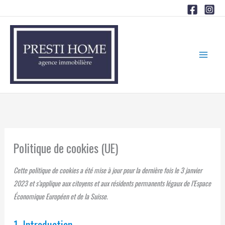
Aller
au
contenu
Consent
Consent
Consent
Consent
Consent
Consent
Consent
Consent
Préférences
Marketing
to
to
to
to
to
to
to
to
service
service
service
service
service
service
service
service
elementor
wordpress
complianz
tiktok
mailpoet
google-
facebook
divers
Politique de cookies (UE)
recaptcha
Cette politique de cookies a été mise à jour pour la dernière fois le 3 janvier
2023 et s’applique aux citoyens et aux résidents permanents légaux de l’Espace
Économique Européen et de la Suisse.
1. Introduction