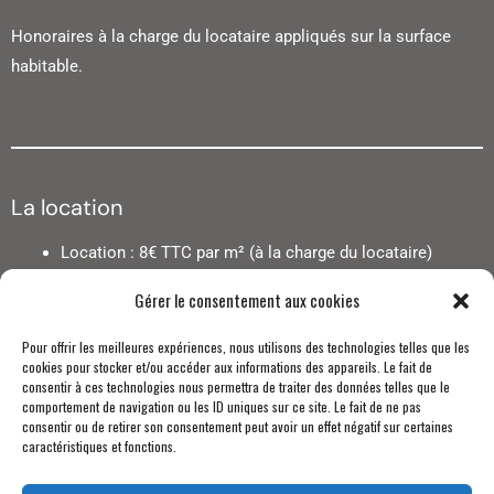
Honoraires à la charge du locataire appliqués sur la surface
habitable.
La location
Location : 8€ TTC par m² (à la charge du locataire)
Frais d’état des lieux : 3€ TTC par m²
Gérer le consentement aux cookies
Frais d’entremise : 7% TTC du loyer annuel HC (à la
charge du bailleur)
Pour offrir les meilleures expériences, nous utilisons des technologies telles que les
cookies pour stocker et/ou accéder aux informations des appareils. Le fait de
consentir à ces technologies nous permettra de traiter des données telles que le
comportement de navigation ou les ID uniques sur ce site. Le fait de ne pas
Découvrez en avant première nos nouveaux biens et toute notre
consentir ou de retirer son consentement peut avoir un effet négatif sur certaines
caractéristiques et fonctions.
actualité.